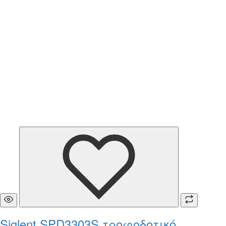
Siglent SPD3303S τροφοδοτικό