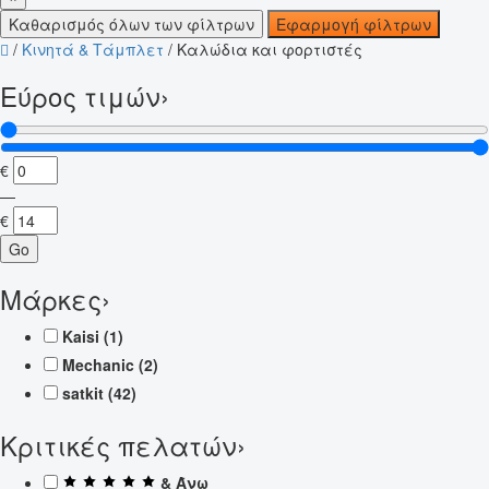
Καθαρισμός όλων των φίλτρων
Εφαρμογή φίλτρων
/
Κινητά & Τάμπλετ
/
Καλώδια και φορτιστές
Εύρος τιμών
›
€
—
€
Go
Μάρκες
›
Kaisi
(1)
Mechanic
(2)
satkit
(42)
Κριτικές πελατών
›
& Άνω