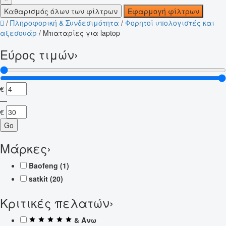
Καθαρισμός όλων των φίλτρων
Εφαρμογή φίλτρων
/
Πληροφορική & Συνδεσιμότητα
/
Φορητοί υπολογιστές και
αξεσουάρ
/
Μπαταρίες για laptop
Εύρος τιμών
›
€
—
€
Go
Μάρκες
›
Baofeng
(1)
satkit
(20)
Κριτικές πελατών
›
& Άνω