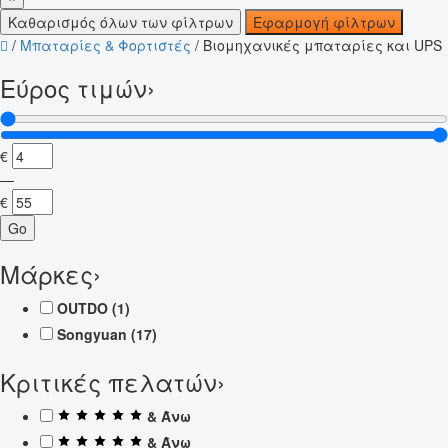
Καθαρισμός όλων των φίλτρων
Εφαρμογή φίλτρων
/
Μπαταρίες & Φορτιστές
/
Βιομηχανικές μπαταρίες και UPS
Εύρος τιμών
›
€
—
€
Go
Μάρκες
›
OUTDO
(1)
Songyuan
(17)
Κριτικές πελατών
›
& Άνω
& Άνω