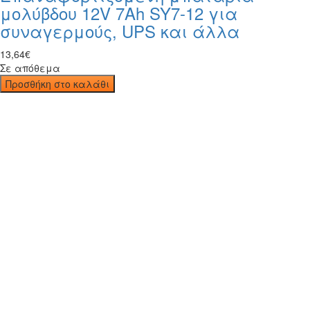
μολύβδου 12V 7Ah SY7-12 για
συναγερμούς, UPS και άλλα
13
,
64
€
Σε απόθεμα
Προσθήκη στο καλάθι