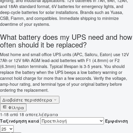
lighting, and industrial applications: 12V batteries in 7Ah, 9Ah, 12Ah,
and 18Ah standard format, 6V batteries for emergency lights, and
deep-cycle batteries for solar installations. Brands such as Yuasa,
CSB, Fiamm, and compatibles. Immediate shipping to minimize
downtime of your systems.
What battery does my UPS need and how
often should it be replaced?
Most home and small office UPS units (APC, Salicru, Eaton) use 12V
7Ah or 12V 9Ah AGM lead-acid batteries with F1 (4.8mm) or F2
(6.3mm) faston terminals. Typical lifespan is 3-5 years. You should
replace the battery when the UPS beeps a low battery warning or
cannot hold charge for more than a few seconds. Verify the voltage,
amp-hour rating, and terminal type of your original battery before
ordering the replacement.
Διαβάστε περισσότερα
Φίλτρα
1-18 από 18 αποτελέσματα
Ταξινόμηση κατά
Εμφάνιση