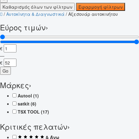
Καθαρισμός όλων των φίλτρων
Εφαρμογή φίλτρων
/
Αυτοκίνητα & Διαγνωστικά
/
Αξεσουάρ αυτοκινήτου
Εύρος τιμών
›
€
—
€
Go
Μάρκες
›
Autool
(1)
satkit
(6)
TSX TOOL
(17)
Κριτικές πελατών
›
& Άνω