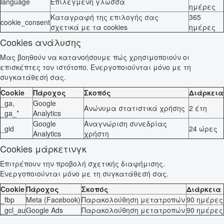
language
Επιλεγμένη γλώσσα
ημέρες
Καταγραφή της επιλογής σας
365
cookie_consent
σχετικά με τα cookies
ημέρες
Cookies ανάλυσης
Μας βοηθούν να κατανοήσουμε πώς χρησιμοποιούν οι
επισκέπτες τον ιστότοπο. Ενεργοποιούνται μόνο με τη
συγκατάθεσή σας.
Cookie
Πάροχος
Σκοπός
Διάρκεια
_ga,
Google
Ανώνυμα στατιστικά χρήσης
2 έτη
_ga_*
Analytics
Google
Αναγνώριση συνεδρίας
_gid
24 ώρες
Analytics
χρήστη
Cookies μάρκετινγκ
Επιτρέπουν την προβολή σχετικής διαφήμισης.
Ενεργοποιούνται μόνο με τη συγκατάθεσή σας.
Cookie
Πάροχος
Σκοπός
Διάρκεια
_fbp
Meta (Facebook)
Παρακολούθηση μετατροπών
90 ημέρες
_gcl_au
Google Ads
Παρακολούθηση μετατροπών
90 ημέρες