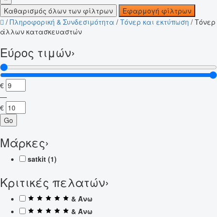
Καθαρισμός όλων των φίλτρων
Εφαρμογή φίλτρων
/
Πληροφορική & Συνδεσιμότητα
/
Τόνερ και εκτύπωση
/
Τόνερ
άλλων κατασκευαστών
Εύρος τιμών
›
€
—
€
Go
Μάρκες
›
satkit
(1)
Κριτικές πελατών
›
& Άνω
& Άνω