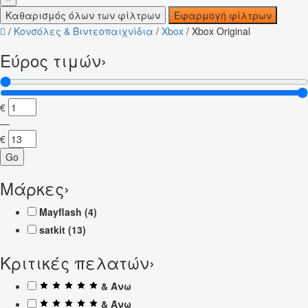
Καθαρισμός όλων των φίλτρων
Εφαρμογή φίλτρων
/
Κονσόλες & Βιντεοπαιχνίδια
/
Xbox
/
Xbox Original
Εύρος τιμών
›
€
—
€
Go
Μάρκες
›
Mayflash
(4)
satkit
(13)
Κριτικές πελατών
›
& Άνω
& Άνω