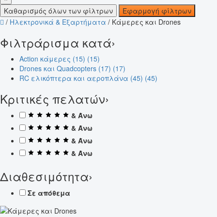
Καθαρισμός όλων των φίλτρων
Εφαρμογή φίλτρων
/
Ηλεκτρονικά & Εξαρτήματα
/
Κάμερες και Drones
Φιλτράρισμα κατά
›
Action κάμερες (15)
(15)
Drones και Quadcopters (17)
(17)
RC ελικόπτερα και αεροπλάνα (45)
(45)
Κριτικές πελατών
›
& Άνω
& Άνω
& Άνω
& Άνω
Διαθεσιμότητα
›
Σε απόθεμα