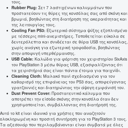
τους.
Rubber Plug:
Σετ 7 λαστιχένιων καλυμμάτων που
προστατεύουν τις θύρες της κονσόλας σας από σκόνη και
βρωμιά, βοηθώντας στη διατήρηση της ακεραιότητας και
της λειτουργίας τους.
Cooling Fan PS3:
Εξωτερικό σύστημα ψύξης εξοπλισμένο
με τέσσερις mini-ανεμιστήρες. Τοποθετείται εύκολα σε
δευτερόλεπτα και συνδέεται σε θύρα USB της κονσόλας,
χωρίς ανάγκη για εξωτερική τροφοδοσία, βοηθώντας
στην αποφυγή υπερθέρμανσης.
USB Cable:
Καλώδιο για φόρτιση του χειριστηρίου SixAxis
του PlayStation 3 μέσω θύρας USB, εξασφαλίζοντας ότι
τα χειριστήριά σας είναι πάντα έτοιμα για παιχνίδι.
Cleaning Cloth:
Μαλακό πανί σχεδιασμένο για τον
καθαρισμό της επιφάνειας του PS3 σας, αποφεύγοντας
γρατζουνιές και διατηρώντας την άψογη εμφάνισή του.
Dust Prevent Cover:
Προστατευτικό κάλυμμα που
αποτρέπει την είσοδο σκόνης στην κονσόλα όταν δεν
χρησιμοποιείται, συμβάλλοντας στη διατήρησή της.
Αυτό το kit είναι ιδανικό για χρήστες που αναζητούν
ολοκληρωμένη και προσιτή συντήρηση για το PlayStation 3 τους.
Τα αξεσουάρ που περιλαμβάνονται είναι συμβατά με όλες