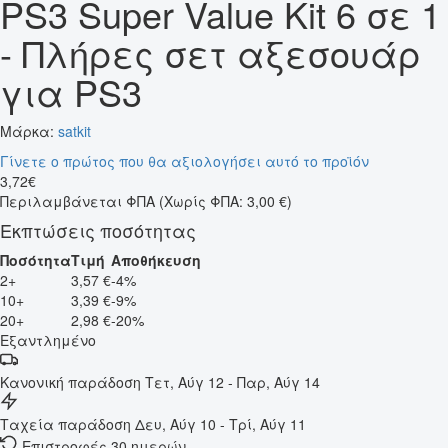
PS3 Super Value Kit 6 σε 1
- Πλήρες σετ αξεσουάρ
για PS3
Μάρκα:
satkit
Γίνετε ο πρώτος που θα αξιολογήσει αυτό το προϊόν
3
,
72
€
Περιλαμβάνεται ΦΠΑ
(Χωρίς ΦΠΑ: 3,00 €)
Εκπτώσεις ποσότητας
Ποσότητα
Τιμή
Αποθήκευση
2+
3,57 €
-4%
10+
3,39 €
-9%
20+
2,98 €
-20%
Εξαντλημένο
Κανονική παράδοση
Τετ, Αύγ 12 - Παρ, Αύγ 14
Ταχεία παράδοση
Δευ, Αύγ 10 - Τρί, Αύγ 11
Επιστροφές 30 ημερών