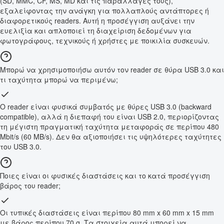
(SD, MMC, CF, MS, MD και τις παραλλαγές τους),
εξαλείφοντας την ανάγκη για πολλαπλούς αντάπτορες ή
διαφορετικούς readers. Αυτή η προσέγγιση αυξάνει την
ευελιξία και απλοποιεί τη διαχείριση δεδομένων για
φωτογράφους, τεχνικούς ή χρήστες με ποικιλία συσκευών.
Μπορώ να χρησιμοποιήσω αυτόν τον reader σε θύρα USB 3.0 και
τι ταχύτητα μπορώ να περιμένω;
Ο reader είναι φυσικά συμβατός με θύρες USB 3.0 (backward
compatible), αλλά η διεπαφή του είναι USB 2.0, περιορίζοντας
τη μέγιστη πραγματική ταχύτητα μεταφοράς σε περίπου 480
Mbit/s (60 MB/s). Δεν θα αξιοποιήσει τις υψηλότερες ταχύτητες
του USB 3.0.
Ποιες είναι οι φυσικές διαστάσεις και το κατά προσέγγιση
βάρος του reader;
Οι τυπικές διαστάσεις είναι περίπου 80 mm x 60 mm x 15 mm
με βάρος περίπου 70 g. Τα στοιχεία αυτά μπορεί να