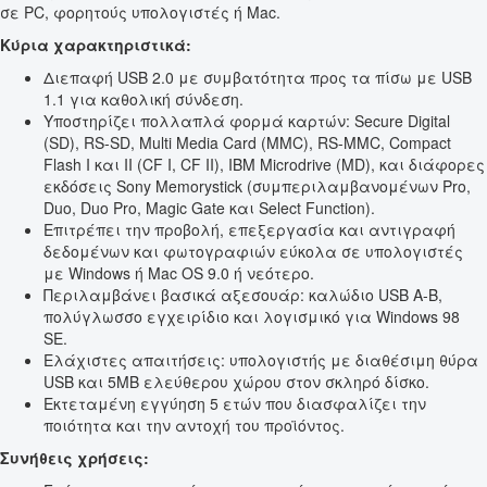
σε PC, φορητούς υπολογιστές ή Mac.
Κύρια χαρακτηριστικά:
Διεπαφή USB 2.0 με συμβατότητα προς τα πίσω με USB
1.1 για καθολική σύνδεση.
Υποστηρίζει πολλαπλά φορμά καρτών: Secure Digital
(SD), RS-SD, Multi Media Card (MMC), RS-MMC, Compact
Flash I και II (CF I, CF II), IBM Microdrive (MD), και διάφορες
εκδόσεις Sony Memorystick (συμπεριλαμβανομένων Pro,
Duo, Duo Pro, Magic Gate και Select Function).
Επιτρέπει την προβολή, επεξεργασία και αντιγραφή
δεδομένων και φωτογραφιών εύκολα σε υπολογιστές
με Windows ή Mac OS 9.0 ή νεότερο.
Περιλαμβάνει βασικά αξεσουάρ: καλώδιο USB A-B,
πολύγλωσσο εγχειρίδιο και λογισμικό για Windows 98
SE.
Ελάχιστες απαιτήσεις: υπολογιστής με διαθέσιμη θύρα
USB και 5MB ελεύθερου χώρου στον σκληρό δίσκο.
Εκτεταμένη εγγύηση 5 ετών που διασφαλίζει την
ποιότητα και την αντοχή του προϊόντος.
Συνήθεις χρήσεις: