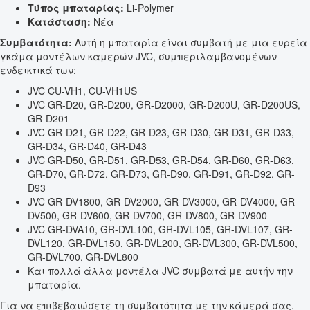
Τύπος μπαταρίας:
Li-Polymer
Κατάσταση:
Νέα
Συμβατότητα:
Αυτή η μπαταρία είναι συμβατή με μια ευρεία
γκάμα μοντέλων καμερών JVC, συμπεριλαμβανομένων
ενδεικτικά των:
JVC CU-VH1, CU-VH1US
JVC GR-D20, GR-D200, GR-D2000, GR-D200U, GR-D200US,
GR-D201
JVC GR-D21, GR-D22, GR-D23, GR-D30, GR-D31, GR-D33,
GR-D34, GR-D40, GR-D43
JVC GR-D50, GR-D51, GR-D53, GR-D54, GR-D60, GR-D63,
GR-D70, GR-D72, GR-D73, GR-D90, GR-D91, GR-D92, GR-
D93
JVC GR-DV1800, GR-DV2000, GR-DV3000, GR-DV4000, GR-
DV500, GR-DV600, GR-DV700, GR-DV800, GR-DV900
JVC GR-DVA10, GR-DVL100, GR-DVL105, GR-DVL107, GR-
DVL120, GR-DVL150, GR-DVL200, GR-DVL300, GR-DVL500,
GR-DVL700, GR-DVL800
Και πολλά άλλα μοντέλα JVC συμβατά με αυτήν την
μπαταρία.
Για να επιβεβαιώσετε τη συμβατότητα με την κάμερά σας,