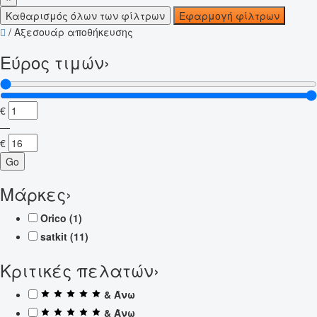
Καθαρισμός όλων των φίλτρων
Εφαρμογή φίλτρων
/
Αξεσουάρ αποθήκευσης
Εύρος τιμών
›
€
—
€
Go
Μάρκες
›
Orico
(1)
satkit
(11)
Κριτικές πελατών
›
& Άνω
& Άνω