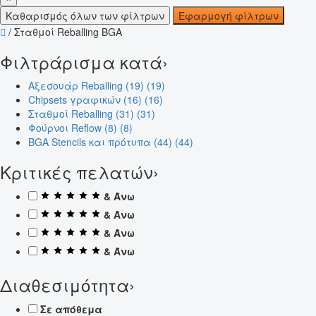
Καθαρισμός όλων των φίλτρων
Εφαρμογή φίλτρων
/
Σταθμοί Reballing BGA
Φιλτράρισμα κατά
›
Αξεσουάρ Reballing (19)
(19)
Chipsets γραφικών (16)
(16)
Σταθμοί Reballing (31)
(31)
Φούρνοι Reflow (8)
(8)
BGA Stencils και πρότυπα (44)
(44)
Κριτικές πελατών
›
& Άνω
& Άνω
& Άνω
& Άνω
Διαθεσιμότητα
›
Σε απόθεμα