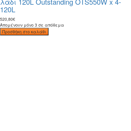
λάδι 120L Outstanding OTS550W x 4-
120L
520
,
80
€
Απομένουν μόνο 3 σε απόθεμα
Προσθήκη στο καλάθι