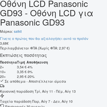
Οθόνη LCD Panasonic
GD93 - Οθόνη LCD για
Panasonic GD93
Μάρκα:
satkit
Γίνετε ο πρώτος που θα αξιολογήσει αυτό το προϊόν
3
,
68
€
Περιλαμβάνεται ΦΠΑ
(Χωρίς ΦΠΑ: 2,97 €)
Εκπτώσεις ποσότητας
Ποσότητα
Τιμή
Αποθήκευση
2+
3,54 €
-4%
10+
3,35 €
-9%
20+
2,95 €
-20%
Σε απόθεμα - Αποστέλλεται άμεσα
Κανονική παράδοση
Τρί, Αύγ 11 - Πέμ, Αύγ 13
Ταχεία παράδοση
Παρ, Αύγ 7 - Δευ, Αύγ 10
Επιστροφές 30 ημερών