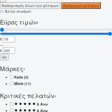
Καθαρισμός όλων των φίλτρων
Εφαρμογή φίλτρων
/
Άλλοι σταθμοί
Εύρος τιμών
›
€
—
€
Go
Μάρκες
›
Kada
(2)
Mlink
(11)
Κριτικές πελατών
›
& Άνω
& Άνω