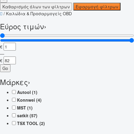
Καθαρισμός όλων των φίλτρων
Εφαρμογή φίλτρων
/
Καλώδια & Προσαρμογείς OBD
Εύρος τιμών
›
€
—
€
Go
Μάρκες
›
Autool
(1)
Konnwei
(4)
MST
(1)
satkit
(57)
TSX TOOL
(2)