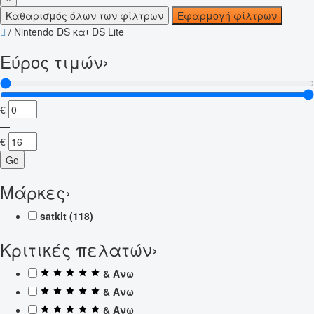
Καθαρισμός όλων των φίλτρων
Εφαρμογή φίλτρων
/
Nintendo DS και DS Lite
Εύρος τιμών
›
€
—
€
Go
Μάρκες
›
satkit
(118)
Κριτικές πελατών
›
& Άνω
& Άνω
& Άνω