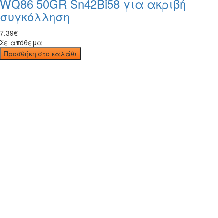
WQ86 50GR Sn42Bi58 για ακριβή
συγκόλληση
7
,
39
€
Σε απόθεμα
Προσθήκη στο καλάθι