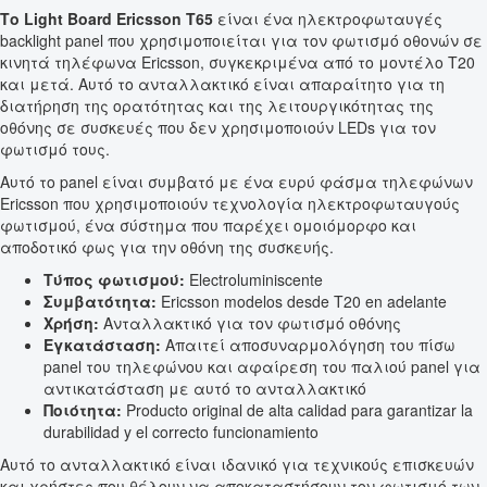
Το Light Board Ericsson T65
είναι ένα ηλεκτροφωταυγές
backlight panel που χρησιμοποιείται για τον φωτισμό οθονών σε
κινητά τηλέφωνα Ericsson, συγκεκριμένα από το μοντέλο T20
και μετά. Αυτό το ανταλλακτικό είναι απαραίτητο για τη
διατήρηση της ορατότητας και της λειτουργικότητας της
οθόνης σε συσκευές που δεν χρησιμοποιούν LEDs για τον
φωτισμό τους.
Αυτό το panel είναι συμβατό με ένα ευρύ φάσμα τηλεφώνων
Ericsson που χρησιμοποιούν τεχνολογία ηλεκτροφωταυγούς
φωτισμού, ένα σύστημα που παρέχει ομοιόμορφο και
αποδοτικό φως για την οθόνη της συσκευής.
Τύπος φωτισμού:
Electroluminiscente
Συμβατότητα:
Ericsson modelos desde T20 en adelante
Χρήση:
Ανταλλακτικό για τον φωτισμό οθόνης
Εγκατάσταση:
Απαιτεί αποσυναρμολόγηση του πίσω
panel του τηλεφώνου και αφαίρεση του παλιού panel για
αντικατάσταση με αυτό το ανταλλακτικό
Ποιότητα:
Producto original de alta calidad para garantizar la
durabilidad y el correcto funcionamiento
Αυτό το ανταλλακτικό είναι ιδανικό για τεχνικούς επισκευών
και χρήστες που θέλουν να αποκαταστήσουν τον φωτισμό των