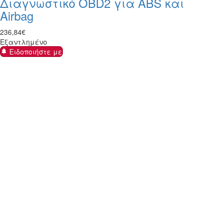
Διαγνωστικό OBD2 για ABS και
Airbag
236
,
84
€
Εξαντλημένο
Ειδοποιήστε με