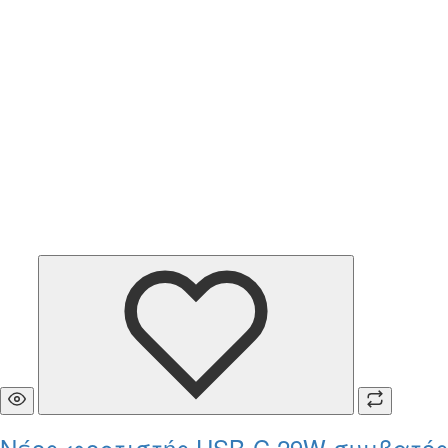
Νέος φορτιστής USB-C 29W συμβατός