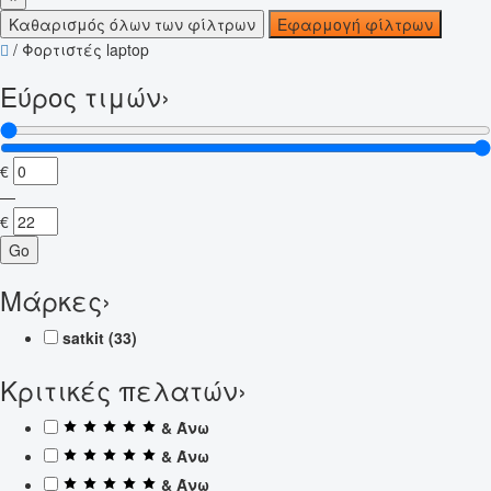
Καθαρισμός όλων των φίλτρων
Εφαρμογή φίλτρων
/
Φορτιστές laptop
Εύρος τιμών
›
€
—
€
Go
Μάρκες
›
satkit
(33)
Κριτικές πελατών
›
& Άνω
& Άνω
& Άνω