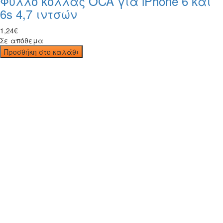
Φύλλο κόλλας OCA για iPhone 6 και
6s 4,7 ιντσών
1
,
24
€
Σε απόθεμα
Προσθήκη στο καλάθι