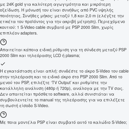
με 24K gold για καλύτερη αγωγιμότητα και μικρότερη
οξείδωση. Η μόνωσή του είναι συνήθως από PVC υψηλής
ποιότητας. Συνήθες μήκος: μεταξύ 1,8 και 2,0 m (ελέγξτε την
ετικέτα του προϊόντος για την ακριβή μέτρηση). Περιεχόμενο
κουτιού: 1 S-Video cable συμβατό με PSP 2000 Slim, χωρίς
επιπλέον adapters.
Απαιτείται κάποια ειδική ρύθμιση για τη σύνδεση μεταξύ PSP
2000 Slim και τηλεόρασης LCD ή plasma;
Η εγκατάσταση είναι απλή: συνδέστε το άκρο S-Video του cable
στην τηλεόραση και το ειδικό άκρο στο PSP 2000 Slim. Από το
μενού του PSP, επιλέξτε ‘TV Output’ και ρυθμίστε την
κατάλληλη ανάλυση (480p ή 720p), ανάλογα με την TV σας.
Δεν απαιτείται πρόσθετο software, αλλά συνιστάται να
συμβουλευτείτε το manual της τηλεόρασης για να επιλέξετε
τη σωστή είσοδο S-Video.
Με ποια μοντέλα PSP είναι συμβατό αυτό το καλώδιο S-Video;