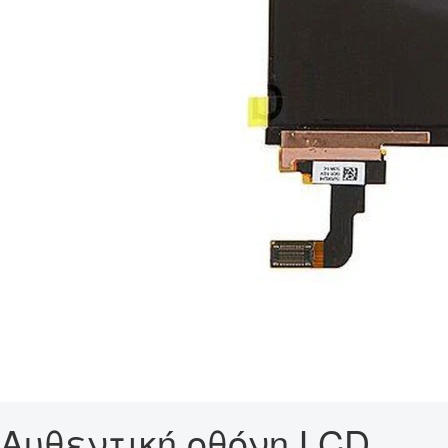
Αυθεντική οθόνη LCD