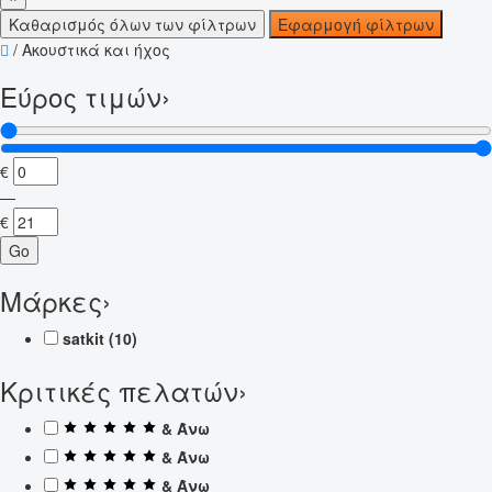
Καθαρισμός όλων των φίλτρων
Εφαρμογή φίλτρων
/
Ακουστικά και ήχος
Εύρος τιμών
›
€
—
€
Go
Μάρκες
›
satkit
(10)
Κριτικές πελατών
›
& Άνω
& Άνω
& Άνω