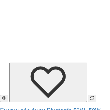
Ενισχυτής ήχου Bluetooth 50W+50W