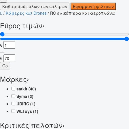
Καθαρισμός όλων των φίλτρων
Εφαρμογή φίλτρων
/
Κάμερες και Drones
/
RC ελικόπτερα και αεροπλάνα
Εύρος τιμών
›
€
—
€
Go
Μάρκες
›
satkit
(40)
Syma
(3)
UDIRC
(1)
WLToys
(1)
Κριτικές πελατών
›