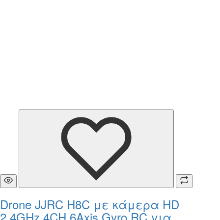
Drone JJRC H8C με κάμερα HD
2.4GHz 4CH 6Axis Gyro RC για