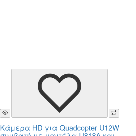
Κάμερα HD για Quadcopter U12W
συμβατή με μοντέλα U818A και