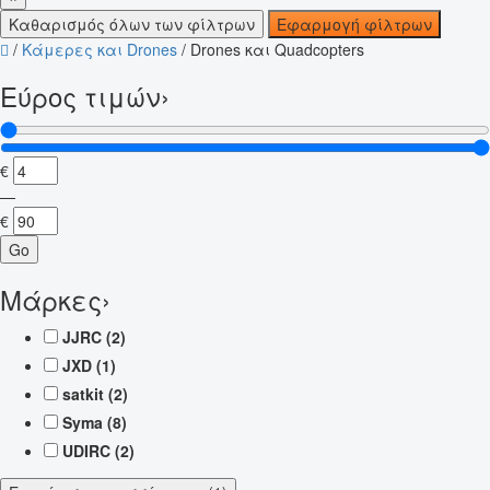
Καθαρισμός όλων των φίλτρων
Εφαρμογή φίλτρων
/
Κάμερες και Drones
/
Drones και Quadcopters
Εύρος τιμών
›
€
—
€
Go
Μάρκες
›
JJRC
(2)
JXD
(1)
satkit
(2)
Syma
(8)
UDIRC
(2)