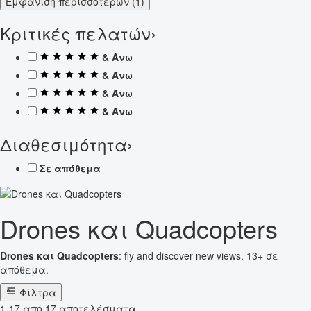
Εμφάνιση περισσότερων (1)
Κριτικές πελατών
›
& Άνω
& Άνω
& Άνω
& Άνω
Διαθεσιμότητα
›
Σε απόθεμα
Drones και Quadcopters
Drones και Quadcopters
: fly and discover new views. 13+ σε
απόθεμα.
Φίλτρα
1-17 από 17 αποτελέσματα