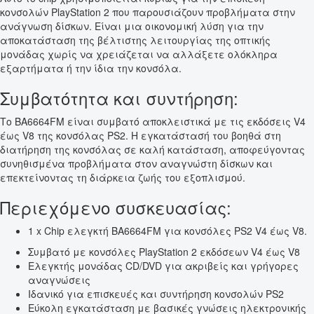
κονσολών PlayStation 2 που παρουσιάζουν προβλήματα στην
ανάγνωση δίσκων. Είναι μια οικονομική λύση για την
αποκατάσταση της βέλτιστης λειτουργίας της οπτικής
μονάδας χωρίς να χρειάζεται να αλλάξετε ολόκληρα
εξαρτήματα ή την ίδια την κονσόλα.
Συμβατότητα και συντήρηση:
Το BA6664FM είναι συμβατό αποκλειστικά με τις εκδόσεις V4
έως V8 της κονσόλας PS2. Η εγκατάστασή του βοηθά στη
διατήρηση της κονσόλας σε καλή κατάσταση, αποφεύγοντας
συνηθισμένα προβλήματα στον αναγνώστη δίσκων και
επεκτείνοντας τη διάρκεια ζωής του εξοπλισμού.
Περιεχόμενο συσκευασίας:
1 x Chip ελεγκτή BA6664FM για κονσόλες PS2 V4 έως V8.
Συμβατό με κονσόλες PlayStation 2 εκδόσεων V4 έως V8
Ελεγκτής μονάδας CD/DVD για ακριβείς και γρήγορες
αναγνώσεις
Ιδανικό για επισκευές και συντήρηση κονσολών PS2
Εύκολη εγκατάσταση με βασικές γνώσεις ηλεκτρονικής