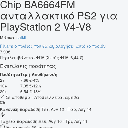
Chip BA6664FM
ανταλλακτικό PS2 για
PlayStation 2 V4-V8
Μάρκα:
satkit
Γίνετε ο πρώτος που θα αξιολογήσει αυτό το προϊόν
7
,
99
€
Περιλαμβάνεται ΦΠΑ
(Χωρίς ΦΠΑ: 6,44 €)
Εκπτώσεις ποσότητας
Ποσότητα
Τιμή
Αποθήκευση
2+
7,66 €
-4%
10+
7,05 €
-12%
20+
6,54 €
-18%
Σε απόθεμα - Αποστέλλεται άμεσα
Κανονική παράδοση
Τετ, Αύγ 12 - Παρ, Αύγ 14
Ταχεία παράδοση
Δευ, Αύγ 10 - Τρί, Αύγ 11
Επιστροφές 30 ημερών