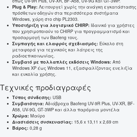
όπως UV-9R Plus, UV-XR, BF-A58, UV-9G και GT-3WP.
Plug & Play:
Λειτουργεί χωρίς την ανάγκη εγκατάστασης
πρόσθετων οδηγών στα περισσότερα συστήματα
Windows, χάρη στο chip PL2303.
Υποστήριξη για λογισμικό CHIRP:
Ιδανικό για χρήστες
που χρησιμοποιούν το CHIRP για προγραμματισμό και
προσαρμογή των Baofeng τους.
Συμπαγής και ελαφρύς σχεδιασμός:
Εύκολο στη
μεταφορά για τεχνικούς και λάτρεις της
ραδιοεπικοινωνίας.
Συμβατό με πολλαπλές εκδόσεις Windows:
Από
Windows XP έως Windows 11, εξασφαλίζοντας ευελιξία
και ευκολία χρήσης.
Τεχνικές προδιαγραφές
Τύπος σύνδεσης:
USB
Συμβατότητα:
Αδιάβροχα Baofeng UV-9R Plus, UV-XR, BF-
A58, UV-9G, GT-3WP και άλλα παρόμοια μοντέλα
Χρώμα:
Μαύρο
Διαστάσεις συσκευασίας:
15,6 x 13,11 x 2,69 cm
Βάρος:
0,28 g