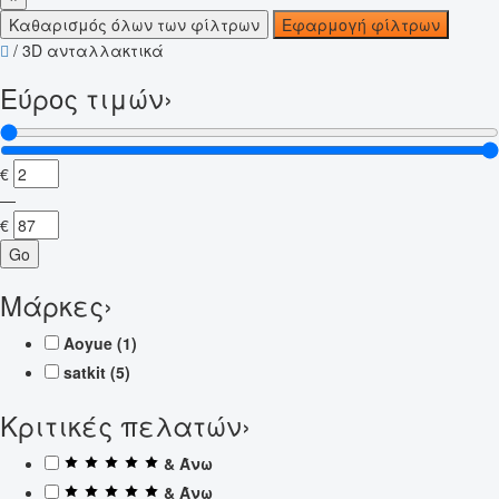
Καθαρισμός όλων των φίλτρων
Εφαρμογή φίλτρων
/
3D ανταλλακτικά
Εύρος τιμών
›
€
—
€
Go
Μάρκες
›
Aoyue
(1)
satkit
(5)
Κριτικές πελατών
›
& Άνω
& Άνω